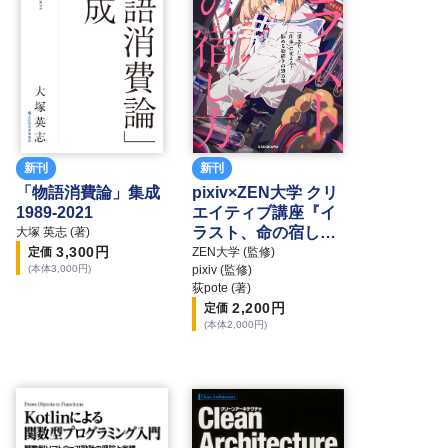
新刊
新刊
「物語消費論」集成
pixiv×ZEN大学 クリ
1989-2021
エイティブ講座『イ
ラスト、命の宿し
大塚 英志 (著)
3,300
円
方』「描きたい」を
定価
ZEN大学 (監修)
(本体
3,000
円)
pixiv (監修)
「仕事」に変える！
荻pote (著)
悩める絵描きの処方
2,200
円
定価
箋
(本体
2,000
円)