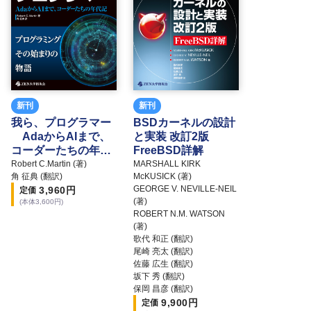
新刊
新刊
我ら、プログラマー
BSDカーネルの設計
AdaからAIまで、
と実装 改訂2版
コーダーたちの年代
FreeBSD詳解
記
Robert C.Martin (著)
MARSHALL KIRK
角 征典 (翻訳)
McKUSICK (著)
GEORGE V. NEVILLE-NEIL
3,960
円
定価
(著)
(本体
3,600
円)
ROBERT N.M. WATSON
(著)
歌代 和正 (翻訳)
尾崎 亮太 (翻訳)
佐藤 広生 (翻訳)
坂下 秀 (翻訳)
保岡 昌彦 (翻訳)
9,900
円
定価