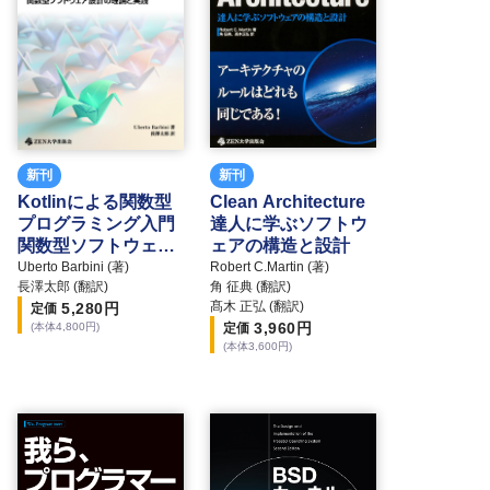
新刊
新刊
Kotlinによる関数型
Clean Architecture
プログラミング入門
達人に学ぶソフトウ
関数型ソフトウェア
ェアの構造と設計
設計の理論と実践
Uberto Barbini (著)
Robert C.Martin (著)
長澤太郎 (翻訳)
角 征典 (翻訳)
髙木 正弘 (翻訳)
5,280
円
定価
3,960
円
定価
(本体
4,800
円)
(本体
3,600
円)