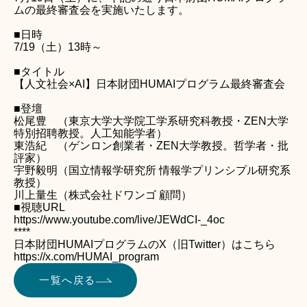
ムの最終審査会を実施いたします。
■日時
7/19（土）13時～
■タイトル
【人文社会×AI】日本財団HUMAIプログラム最終審査会
■登壇
松尾豊 （東京大学大学院工学系研究科教授・ZEN大学
特別招聘教授。人工知能学者）
東浩紀 （ゲンロン創業者・ZEN大学教授。哲学者・批
評家）
宇野毅明（国立情報学研究所 情報学プリンシプル研究系
教授）
川上量生（株式会社ドワンゴ 顧問）
■視聴URL
https://www.youtube.com/live/JEWdCI-_4oc
****
日本財団HUMAIプログラムのX（旧Twitter）はこちら
https://x.com/HUMAI_program
一覧へ戻る