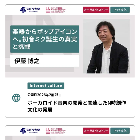
Internet culture
2026
2
25
公開日
年
月
日
ボーカロイド音楽の開発と関連したN時創作
文化の発展