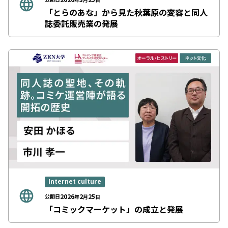
「とらのあな」から見た秋葉原の変容と同人
誌委託販売業の発展
Internet culture
2026
2
25
公開日
年
月
日
「コミックマーケット」の成立と発展