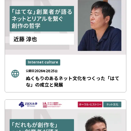
Internet culture
2026
2
25
公開日
年
月
日
ぬくもりのあるネット文化をつくった「はて
な」の成立と発展