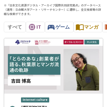
※「日本文化資源デジタル・アーカイブ国際共同研究拠点」のデータベース
（運用：立命館大学アート・リサーチセンター）に遷移し、全文検索等の詳
細な検索ができます。
すべて
IT
ゲーム
マンガ
Internet culture
2026
3
25
公開日
年
月
日