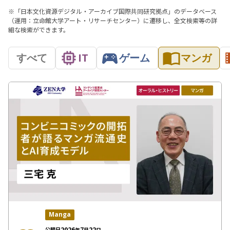
※「日本文化資源デジタル・アーカイブ国際共同研究拠点」のデータベース
（運用：立命館大学アート・リサーチセンター）に遷移し、全文検索等の詳
細な検索ができます。
すべて
IT
ゲーム
マンガ
Manga
2026
7
22
公開日
年
月
日