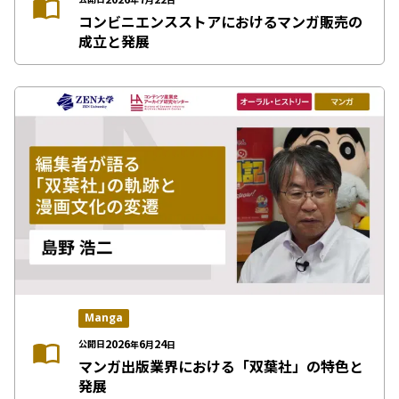
コンビニエンスストアにおけるマンガ販売の
成立と発展
Manga
2026
6
24
公開日
年
月
日
マンガ出版業界における「双葉社」の特色と
発展