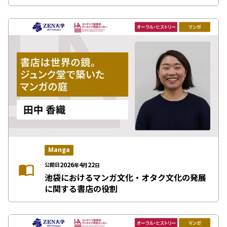
Manga
2026
4
22
公開日
年
月
日
池袋におけるマンガ文化・オタク文化の発展
に関する書店の役割