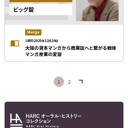
Manga
2025
12
24
公開日
年
月
日
大阪の貸本マンガから商業誌へと繋がる戦後
マンガ産業の変容
1
2