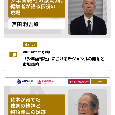
Manga
2026
1
28
公開日
年
月
日
「少年画報社」における新ジャンルの開拓と
市場戦略