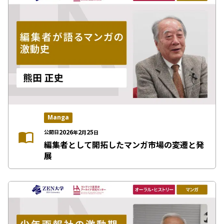
Manga
2026
2
25
公開日
年
月
日
編集者として開拓したマンガ市場の変遷と発
展