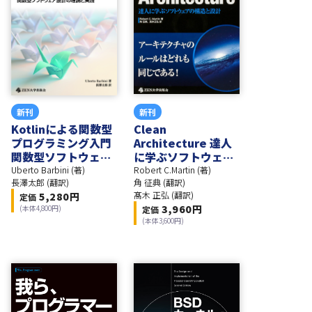
新刊
新刊
Kotlinによる関数型
Clean
プログラミング入門
Architecture 達人
関数型ソフトウェア
に学ぶソフトウェア
設計の理論と実践
の構造と設計
Uberto Barbini (著)
Robert C.Martin (著)
長澤太郎 (翻訳)
角 征典 (翻訳)
髙木 正弘 (翻訳)
5,280
円
定価
3,960
円
(本体
4,800
円)
定価
(本体
3,600
円)