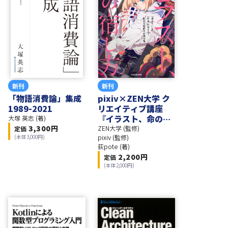
新刊
新刊
「物語消費論」集成
pixiv×ZEN大学 ク
1989-2021
リエイティブ講座
『イラスト、命の宿
大塚 英志 (著)
し方』「描きたい」
3,300
円
ZEN大学 (監修)
定価
(本体
3,000
円)
を「仕事」に変え
pixiv (監修)
荻pote (著)
る！ 悩める絵描きの
2,200
円
定価
処方箋
(本体
2,000
円)