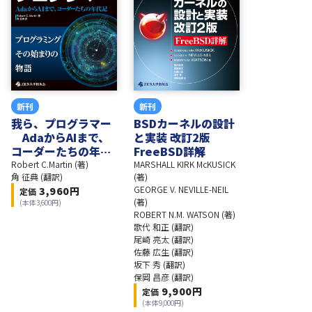
新刊
新刊
我ら、プログラマー
BSDカーネルの設計
AdaからAIまで、
と実装 改訂2版
コーダーたちの年代
FreeBSD詳解
記
Robert C.Martin (著)
MARSHALL KIRK McKUSICK
角 征典 (翻訳)
(著)
GEORGE V. NEVILLE-NEIL
3,960
円
定価
(著)
(本体
3,600
円)
ROBERT N.M. WATSON (著)
歌代 和正 (翻訳)
尾崎 亮太 (翻訳)
佐藤 広生 (翻訳)
坂下 秀 (翻訳)
保岡 昌彦 (翻訳)
9,900
円
定価
(本体
9,000
円)