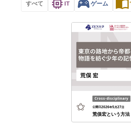
すべて
IT
ゲーム
Cross-disciplinary
2026
5
27
公開日
年
月
日
荒俣宏という方法