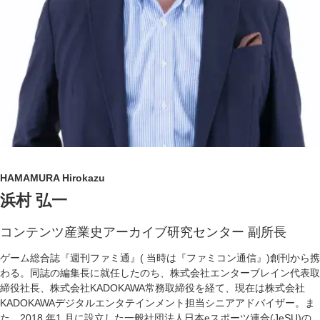
HAMAMURA Hirokazu
浜村 弘一
コンテンツ産業史アーカイブ研究センター 副所長
ゲーム総合誌『週刊ファミ通』( 当時は『ファミコン通信』)創刊から携
わる。同誌の編集長に就任したのち、株式会社エンターブレイン代表取
締役社長、株式会社KADOKAWA常務取締役を経て、現在は株式会社
KADOKAWAデジタルエンタテインメント担当シニアアドバイザー。ま
た、2018 年1 月に設立した一般社団法人日本eスポーツ連合(JeSU)の