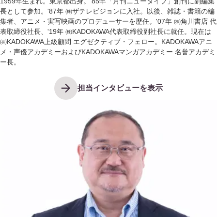
1959年生まれ。東京都出身。'85年「月刊ニュータイプ」創刊に副編集
長として参加。'87年 ㈱ザテレビジョンに入社。以後、雑誌・書籍の編
集者、アニメ・実写映画のプロデューサーを歴任。'07年 ㈱角川書店 代
表取締役社長、'19年 ㈱KADOKAWA代表取締役副社長に就任。現在は
㈱KADOKAWA上級顧問 エグゼクティブ・フェロー。KADOKAWAアニ
メ・声優アカデミーおよびKADOKAWAマンガアカデミー 名誉アカデミ
ー長。
担当インタビューを表示