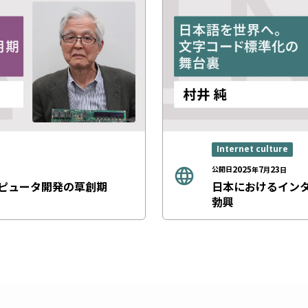
Internet culture
2025
7
23
公開日
年
月
日
ピュータ開発の草創期
日本におけるイン
勃興