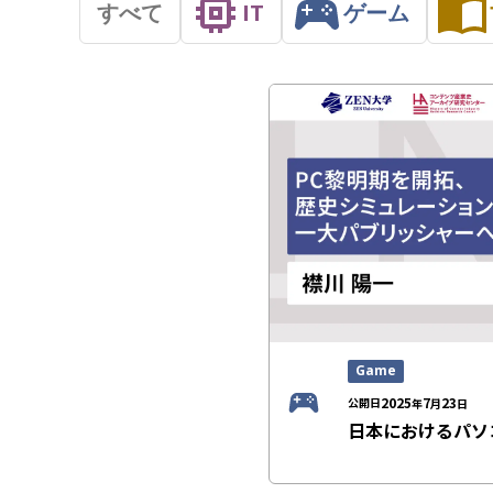
すべて
IT
ゲーム
Game
2025
7
23
公開日
年
月
日
日本におけるパソ