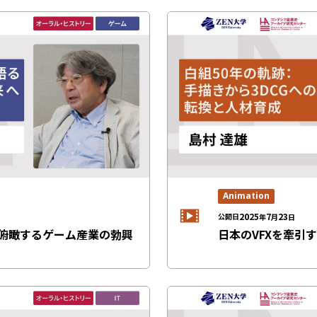
Animation
2025
7
23
公開日
年
月
日
俯瞰するゲーム産業の勃興
日本のVFXを牽引