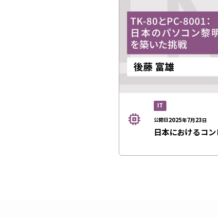
IT
2025
7
23
公開日
年
月
日
日本におけるコン