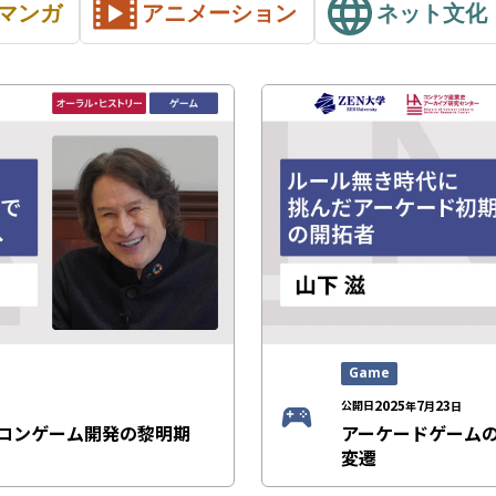
マンガ
アニメーション
ネット文化
Game
2025
7
23
公開日
年
月
日
コンゲーム開発の黎明期
アーケードゲーム
変遷