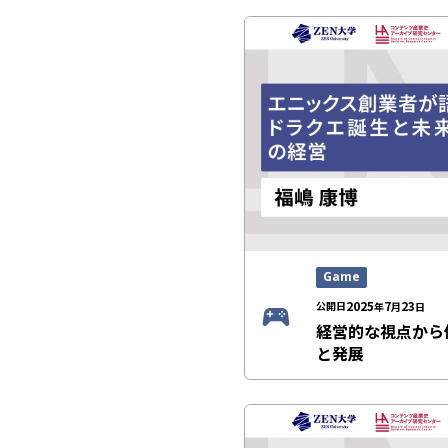
Game
2025
7
23
公開日
年
月
日
経営的な視点から
と発展