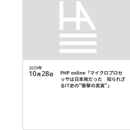
2025
年
10
28
PHP online「マイクロプロセ
月
日
ッサは日本発だった 知られざ
るIT史の"衝撃の真実"」