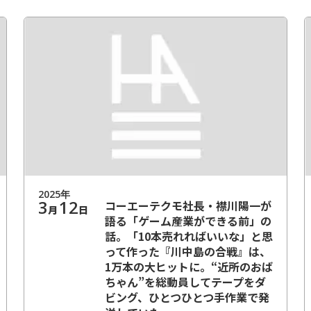
2025
年
3
12
コーエーテクモ社長・襟川陽一が
月
日
語る「ゲーム産業ができる前」の
話。「10本売れればいいな」と思
って作った『川中島の合戦』は、
1万本の大ヒットに。“近所のおば
ちゃん”を総動員してテープをダ
ビング、ひとつひとつ手作業で発