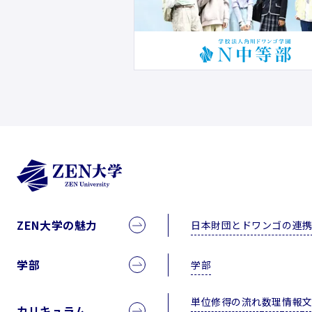
ZEN大学の魅力
日本財団とドワンゴの連
学部
学部
単位修得の流れ
数理
情報
カリキュラム