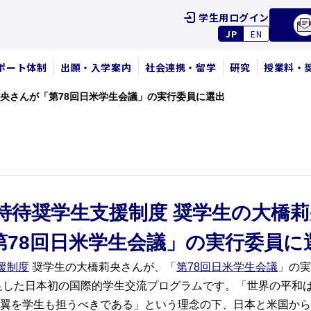
学生用ログイン
JP
EN
ポート体制
出願・入学案内
社会連携・留学
研究
授業料・
莉央さんが「第78回日米学生会議」の実行委員に選出
特待奨学生支援制度 奨学生の大橋
第78回日米学生会議」の実行委員に
援制度
奨学生の大橋莉央さんが、「
第78回日米学生会議
」の実
発足した日本初の国際的学生交流プログラムです。「世界の平和
翼を学生も担うべきである」という理念の下、日本と米国から