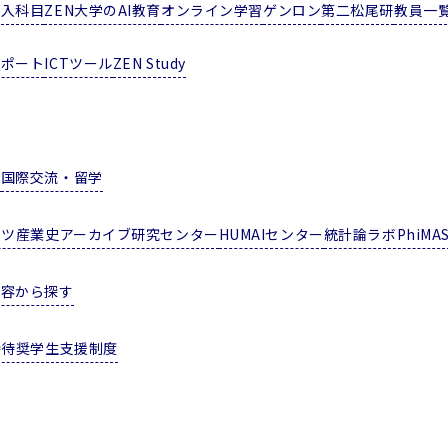
導入科目
ZEN大学のAI教育
オンライン学習
ゲンロン
第二松尾研
教員一
サポート
ICTツール
ZEN Study
ム
国際交流・留学
ンツ産業史アーカイブ研究センター
HUMAIセンター
統計論ラボPhiMA
内容から探す
特待奨学生支援制度