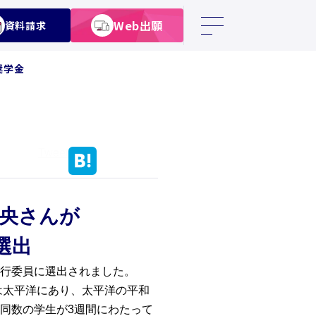
Web出願
資料請求
奨学金
Tweet
莉央さんが
選出
行委員に選出されました。
は太平洋にあり、太平洋の平和
同数の学生が3週間にわたって