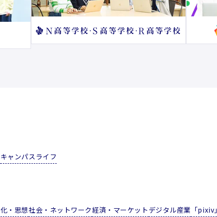
携
キャンパスライフ
文化・思想
社会・ネットワーク
経済・マーケット
デジタル産業
「pix