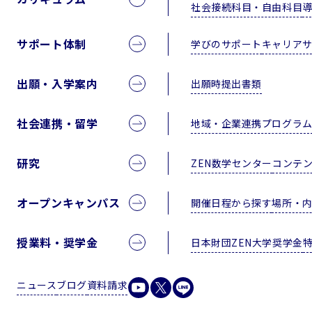
社会接続科目・自由科目
サポート体制
学びのサポート
キャリア
出願・入学案内
出願時提出書類
社会連携・留学
地域・企業連携プログラ
研究
ZEN数学センター
コンテ
オープンキャンパス
開催日程から探す
場所・
授業料・奨学金
日本財団ZEN大学奨学金
ニュース
ブログ
資料請求