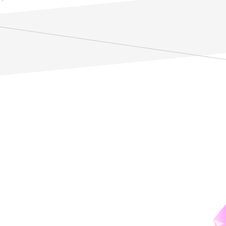
学校法人日本財団ドワンゴ学園
設立年月日
令和6年11月5日
理事長
山中伸一
所在地
〒249-0007 神奈川県逗子市新宿3丁目12-11
情報公開