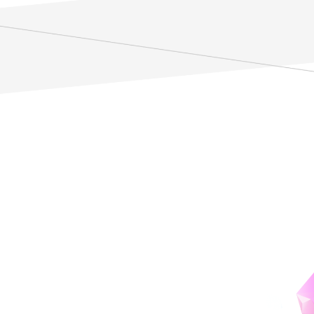
社会を多様な視点で考える
講師
谷口 祐人
Taniguchi Masato
#
社会
専門
社会学、社会運動論
担当科目
人文社会入門