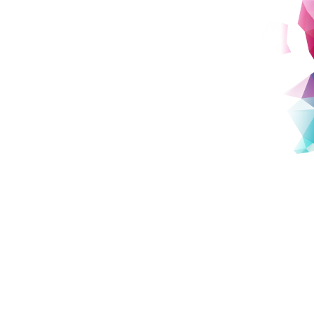
社会学Ⅰ
社会学Ⅱ
社会学Ⅲ
ゼミ（社会学）
プロジェクト実践
取材に関するお問い合わせ先
報道関係者向け問い合わせフォーム
https://forms.gle/bDke2QVcQ631RKiJ7
※在学生の方へのご案内：このフォームは教員への問い合わせ
フォームではありません。問い合わせがある場合は、ZENポー
タルのQ&Aをご利用ください。