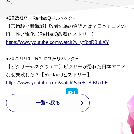
た。
●
2025/1/7
ReHacQ−リハック−
【宮﨑駿と新海誠】敗者の為の物語とは？日本アニメの
唯一性と進化【ReHacQ教養ヒストリー】
https://www.youtube.com/watch?v=yYbttR8uLXY
●
2025/1/14
ReHacQ−リハック−
【ピクサーvsスクウェア】ピクサーが恐れた日本アニメ
なぜ失敗した？【ReHacQヒストリー】
https://www.youtube.com/watch?v=e8t-BtBUcbE
Tweet
一覧へ戻る