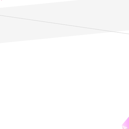
バレエ
仕事と両立
ダンスサークル
Q：
ZEN大学を選んだ理由を教えてくださ
い。
高校卒業後は海外でバレエ留学をしていましたが、活動の中
で「将来は次世代のダンサーをサポートしたい」という目標
が芽生えました。踊りの技術だけでなく、社会で通用する幅
広い教養や知識が必要不可欠だと痛感し、「いつかは本格的
に学びたい」という思いを抱いていた時、父からZEN大学を
紹介してもらいました。進学の決め手は、ダンサーやピラテ
ィスインストラクターとしての活動を続けながら、時間と場
所に縛られずに学べること。そして、得た知識をすぐに日々
の仕事や活動に活かせる環境が、私には最適だと感じたから
です。