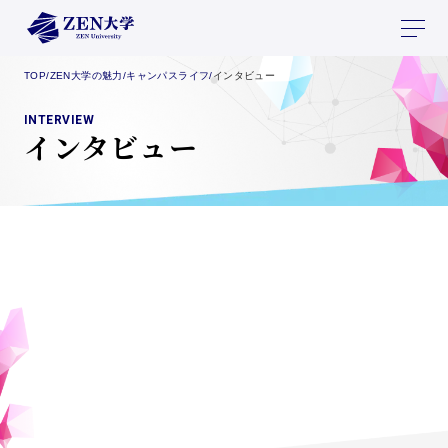
TOP
/
ZEN大学の魅力
/
キャンパスライフ
/
インタビュー
INTERVIEW
インタビュー
上原輝恵
さん
学びは、すぐ仕事へ活かす。「バレエ×
社会」を実現するZEN大学での挑戦