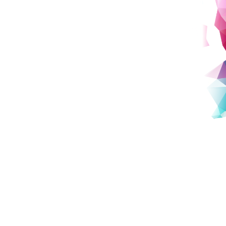
Q：
印象的な授業や課外活動を教えてくだ
さい。
代表を務めているダンスサークルの活動です。有志で能登半
島の石川県珠洲市へダンスワークショップのボランティアに
行ったり、大阪合宿を開催したりと、全国のメンバーと直接
会って繋がれた瞬間は本当に嬉しかったです。また、
米ミネ
ルバ大学の学生と逗子キャンパスで共に挑んだプロジェクト
も強く印象に残っています。普段はオンラインで学んでいま
すが、同世代の世界の学生たちと英語で議論を交わした時間
はとても刺激的で、今でも連絡を取り合い、お互いの活動を
刺激し合える大切な友人となっています。
Q：
今後、挑戦したいことは何ですか？