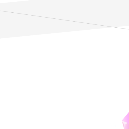
諸科学の知見を動員して
科学技術と社会の関係を探る
能力開発します
助教
教授
大野 元己
印南 一路
Ono Motoki
Innami Ichiro
#
社会
#
心理
#
社会
専門
専門