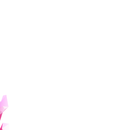
専門
社会学、社会運動論
歴史社会学
詳しくみる
地域から新たな価値づくりを
講師
中村 圭子
Nakamura Keiko
#
社会
専門