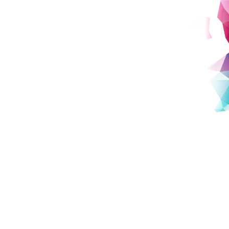
科学技術政策、中国研究
意思決定・交渉論
詳しくみる
詳しくみる
世界を違った視点からみる
社会を多様な視点で考える
修行をしよう
講師
特別招聘教授
谷口 祐人
小熊 英二
Taniguchi Masato
Oguma Eiji
#
社会
#
社会
専門