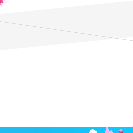
地域の起業 ～人と組織・つな
がり～
詳しくみる
1
取材に関するお問い合わせ先
報道関係者向け問い合わせフォーム
https://forms.gle/bDke2QVcQ631RKiJ7
※在学生の方へのご案内：このフォームは教員への問い合わせ
フォームではありません。問い合わせがある場合は、ZENポー
タルのQ&Aをご利用ください。